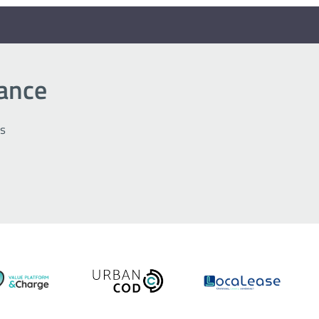
rance
us