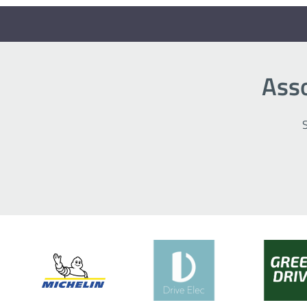
Asso
S