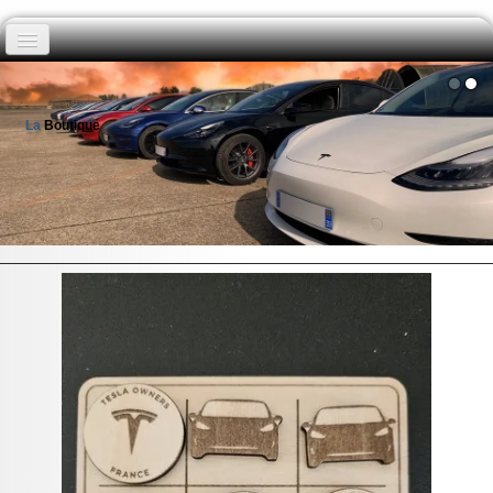
Boutique
La
Boutique
Exclusivité membre
Actualités
Mentions légales & Conditions
▼