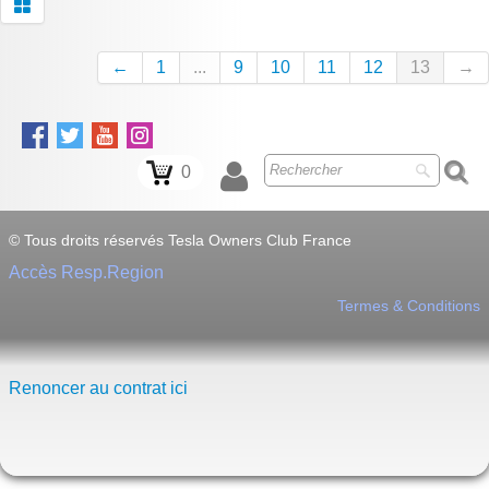
←
1
...
9
10
11
12
13
→
0
© Tous droits réservés Tesla Owners Club France
Accès Resp.Region
Termes & Conditions
Renoncer au contrat ici