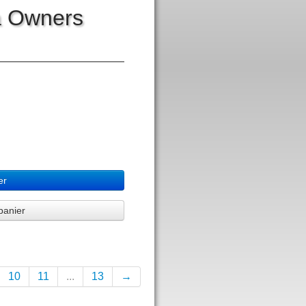
a Owners
er
panier
10
11
...
13
→