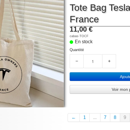
Tote Bag Tesl
France
11,00 €
cabas-TOCF
En stock
Quantité
−
+
Ajout
Voir mon 
←
1
...
7
8
9