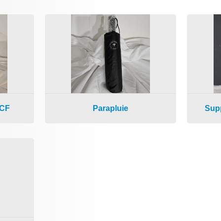
Supp
OCF
Parapluie