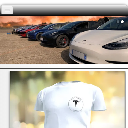
Boutique
La
Boutique
Exclusivité membre
Actualités
Mentions légales & Conditions
▼