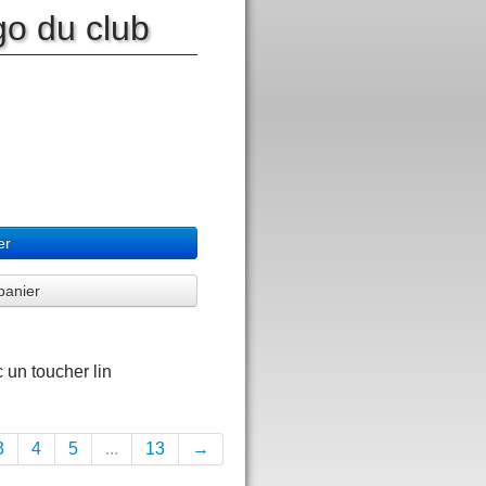
go du club
er
panier
 un toucher lin
3
4
5
...
13
→