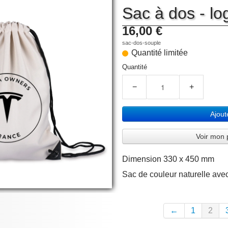
Sac à dos - lo
16,00 €
sac-dos-souple
Quantité limitée
Quantité
−
+
Ajout
Voir mon 
Dimension 330 x 450 mm
Sac de couleur naturelle avec
←
1
2