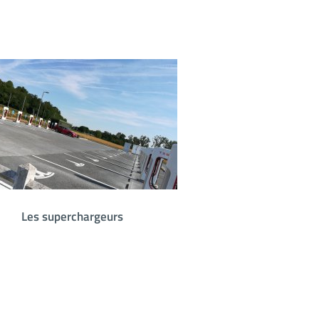
Les superchargeurs
Bien utiliser l'