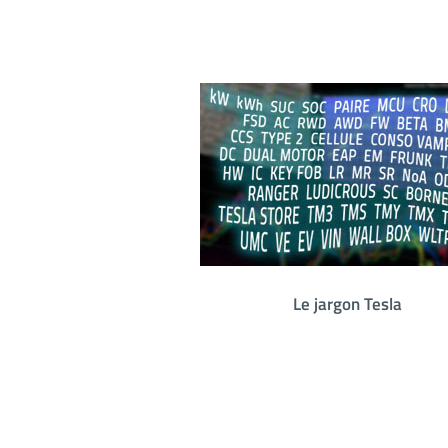
, don't panic
Le jargon Tesla